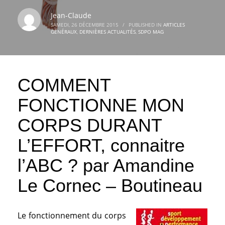
Jean-Claude
SAMEDI, 26 DÉCEMBRE 2015
/
PUBLISHED IN
ARTICLES
GÉNÉRAUX
,
DERNIÈRES ACTUALITÉS
,
SDPO MAG
COMMENT
FONCTIONNE MON
CORPS DURANT
L’EFFORT, connaitre
l’ABC ? par Amandine
Le Cornec – Boutineau
Le fonctionnement du corps