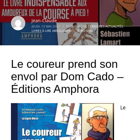
Jean-Claude
JEUDI, 13 MAI 2021
/
PUBLISHED IN
DERNIÈRES ACTUALITÉS
,
LIVRES À LIRE ABSOLUMENT...
,
SDPO MAG
Le coureur prend son
envol par Dom Cado –
Éditions Amphora
Le