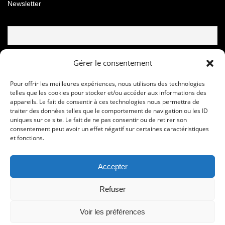
Newsletter
Email
Gérer le consentement
Pour offrir les meilleures expériences, nous utilisons des technologies
telles que les cookies pour stocker et/ou accéder aux informations des
appareils. Le fait de consentir à ces technologies nous permettra de
traiter des données telles que le comportement de navigation ou les ID
uniques sur ce site. Le fait de ne pas consentir ou de retirer son
consentement peut avoir un effet négatif sur certaines caractéristiques
et fonctions.
Accepter
© Copyright © 2020 - 2024 Les foulees de la soie
Refuser
Sport Development Performance Organisation 16, rue Jean Cocteau -
95350 Saint Brice Sous Forêt – FRANCE -
COOKIE POLICY
-
POLITIQUE
Voir les préférences
CONFIDENTIALITE