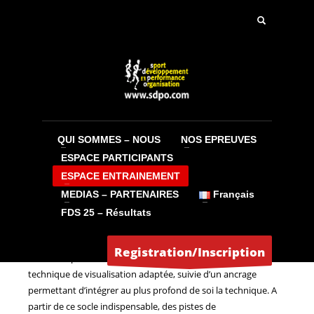
QUI SOMMES – NOUS
NOS EPREUVES
LA MARCHE NORDIQUE FACILE, UNE
ESPACE PARTICIPANTS
POSTURE par Jean-Marie Saint Omer
ESPACE ENTRAINEMENT
VENDREDI, 26 JUILLET 2024
MEDIAS – PARTENAIRES
BY
JEAN-CLAUDE
Français
FDS 25 – Résultats
Sujet : La pratique de la marche nordique de A à Z, de
l’initiation au perfectionnement. Une initiation rapide et
Registration/Inscription
efficace, à partir de trois gestes éducatifs, accompagnée d’une
technique de visualisation adaptée, suivie d’un ancrage
permettant d’intégrer au plus profond de soi la technique. A
partir de ce socle indispensable, des pistes de