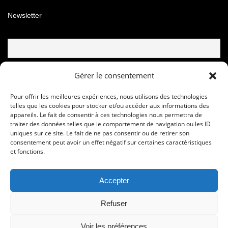
Newsletter
Email
Gérer le consentement
Pour offrir les meilleures expériences, nous utilisons des technologies
telles que les cookies pour stocker et/ou accéder aux informations des
appareils. Le fait de consentir à ces technologies nous permettra de
traiter des données telles que le comportement de navigation ou les ID
uniques sur ce site. Le fait de ne pas consentir ou de retirer son
consentement peut avoir un effet négatif sur certaines caractéristiques
et fonctions.
Accepter
© Copyright © 2020 - 2024 Les foulees de la soie
Refuser
Sport Development Performance Organisation 16, rue Jean Cocteau -
95350 Saint Brice Sous Forêt – FRANCE -
COOKIE POLICY
-
POLITIQUE
Voir les préférences