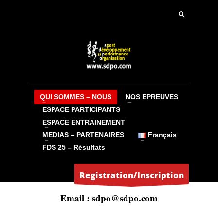
CONTACT
Vous pouvez nous contacter directement par mail ou
téléphone :
QUI SOMMES – NOUS
NOS EPREUVES
ESPACE PARTICIPANTS
SDPOrganisation
ESPACE ENTRAINEMENT
MEDIAS – PARTENAIRES
Français
16, rue Jean Cocteau
FDS 25 – Résultats
95350 Saint Brice Sous Forêt / FRANCE
Registration/Inscription
Email :
sdpo@sdpo.com