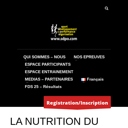
QUI SOMMES – NOUS
NOS EPREUVES
ESPACE PARTICIPANTS
ESPACE ENTRAINEMENT
MEDIAS – PARTENAIRES
Français
Jean-Claude
FDS 25 – Résultats
LUNDI, 16 MAI 2016
/
PUBLISHED IN
DERNIÈRES ACTUALITÉS
,
NUTRITION
,
SDPO MAG
,
SPECIFICITES FEMININES
Registration/Inscription
LA NUTRITION DU