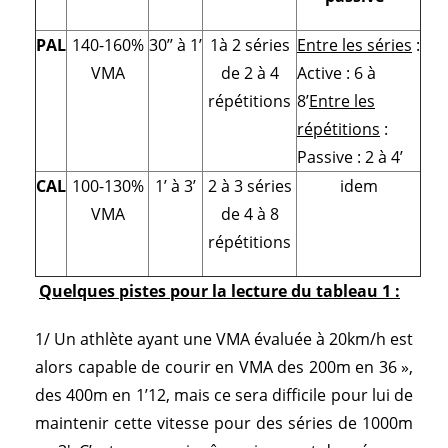
PAL
140-160%
30’’ à 1’
1à 2 séries
Entre les séries
:
VMA
de 2 à 4
Active : 6 à
répétitions
8’
Entre les
répétitions
:
Passive : 2 à 4’
CAL
100-130%
1’ à 3’
2 à 3 séries
idem
VMA
de 4 à 8
répétitions
Quelques pistes pour la lecture du tableau 1 :
1/ Un athlète ayant une VMA évaluée à 20km/h est
alors capable de courir en VMA des 200m en 36 »,
des 400m en 1’12, mais ce sera difficile pour lui de
maintenir cette vitesse pour des séries de 1000m