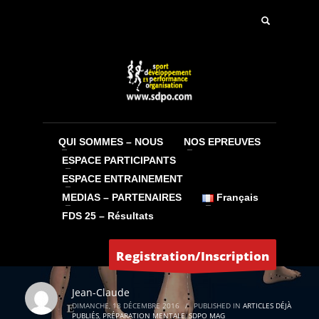
QUI SOMMES – NOUS
NOS EPREUVES
ESPACE PARTICIPANTS
ESPACE ENTRAINEMENT
MEDIAS – PARTENAIRES
Français
FDS 25 – Résultats
Registration/Inscription
Jean-Claude
DIMANCHE, 18 DÉCEMBRE 2016
/
PUBLISHED IN
ARTICLES DÉJÀ
PUBLIÉS
,
PRÉPARATION MENTALE
,
SDPO MAG