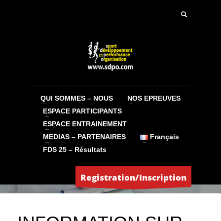
QUI SOMMES – NOUS
NOS EPREUVES
ESPACE PARTICIPANTS
ESPACE ENTRAINEMENT
MEDIAS – PARTENAIRES
Français
FDS 25 – Résultats
Jean-Claude
MERCREDI, 08 OCTOBRE 2014
/
PUBLISHED IN
ARTICLES
GÉNÉRAUX
,
SDPO MAG
Registration/Inscription