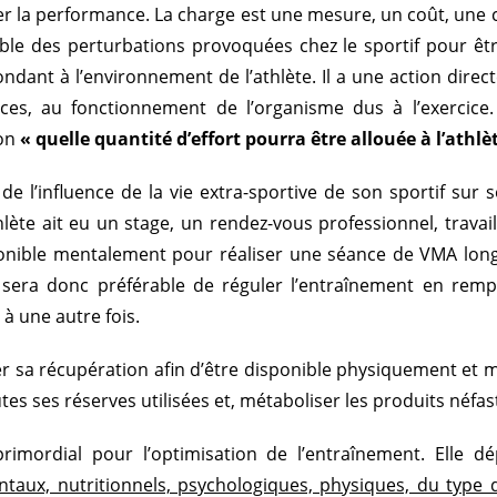
rer la performance. La charge est une mesure, un coût, une
le des perturbations provoquées chez le sportif pour être
ndant à l’environnement de l’athlète. Il a une action direct
rces, au fonctionnement de l’organisme dus à l’exercice.
ion
« quelle quantité d’effort pourra être allouée à l’athlèt
e l’influence de la vie extra-sportive de son sportif sur 
hlète ait eu un stage, un rendez-vous professionnel, travaill
sponible mentalement pour réaliser une séance de VMA long
l sera donc préférable de réguler l’entraînement en re
à une autre fois.
iger sa récupération afin d’être disponible physiquement e
utes ses réserves utilisées et, métaboliser les produits néfas
rimordial pour l’optimisation de l’entraînement. Elle 
taux, nutritionnels, psychologiques, physiques, du type d’e