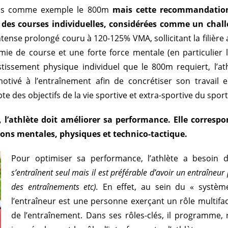
rais comme exemple le 800m
mais cette recommandation 
t des courses individuelles, considérées comme un chal
tense prolongé couru à 120-125% VMA, sollicitant la filière a
mie de course et une forte force mentale (en particulier l
estissement physique individuel que le 800m requiert, l’at
ivé à l’entraînement afin de concrétiser son travail en
e des objectifs de la vie sportive et extra-sportive du sporti
hlète doit améliorer sa performance. Elle correspo
ons mentales, physiques et technico-tactique.
Pour optimiser sa performance, l’athlète a besoin
s’entraînent seul mais il est préférable d’avoir un entraîneur p
des entraînements etc).
En effet, au sein du « système
l’entraîneur est une personne exerçant un rôle multifac
de l’entraînement. Dans ses rôles-clés, il programme, r