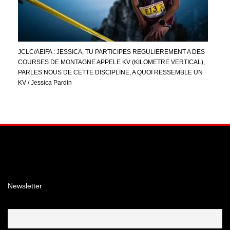
JCLC/AEIFA : JESSICA, TU PARTICIPES REGULIEREMENT A DES
COURSES DE MONTAGNE APPELE KV (KILOMETRE VERTICAL),
PARLES NOUS DE CETTE DISCIPLINE, A QUOI RESSEMBLE UN
KV / Jessica Pardin
Facebook
Instagram
YouTube
Newsletter
Email