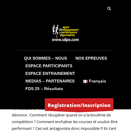
QUI SOMMES – NOUS
NOS EPREUVES
ETABLIR UNE PROGRAMMATION
ESPACE PARTICIPANTS
INTELLIGENTE POUR L’ENTRAINEMENT TRAIL
ESPACE ENTRAINEMENT
par Jean Claude Le Cornec (3ème partie)
MEDIAS – PARTENAIRES
Français
LUNDI, 10 OCTOBRE 2022
BY
ADMIN
FDS 25 – Résultats
Pensez à récupérer ! Beaucoup l’oublie, se trompe ou même
Registration/Inscription
ne veut pas le reconnaître mais personnellement je le
dénonce : Comment récupérer quand on a la boulimie de
compétition ? Comment enchaîner les courses et vouloir être
performant ? Ceci est antagoniste donc impossible !!! En tant