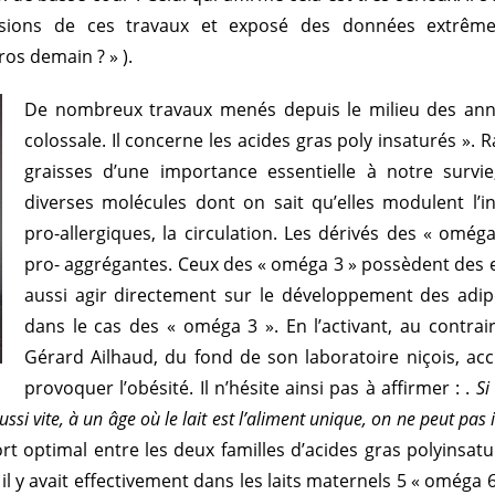
usions de ces travaux et exposé des données extrêm
os demain ? » ).
De nombreux travaux menés depuis le milieu des anné
colossale. Il concerne les acides gras poly insaturés ». R
graisses d’une importance essentielle à notre survie
diverses molécules dont on sait qu’elles modulent l’i
pro-allergiques, la circulation. Les dérivés des « omég
pro- aggrégantes. Ceux des « oméga 3 » possèdent des e
aussi agir directement sur le développement des adipoc
dans le cas des « oméga 3 ». En l’activant, au contrai
Gérard Ailhaud, du fond de son laboratoire niçois, 
provoquer l’obésité. Il n’hésite ainsi pas à affirmer : .
Si
 vite, à un âge où le lait est l’aliment unique, on ne peut pas in
rt optimal entre les deux familles d’acides gras polyinsat
il y avait effectivement dans les laits maternels 5 « oméga 