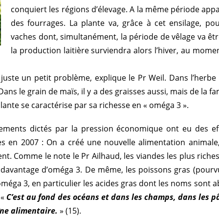
conquiert les régions d’élevage. A la même période appa
des fourrages. La plante va, grâce à cet ensilage, pou
vaches dont, simultanément, la période de vêlage va êtr
la production laitière surviendra alors l’hiver, au mom
 a juste un petit problème, explique le Pr Weil. Dans l’herbe
ans le grain de maïs, il y a des graisses aussi, mais de la f
lante se caractérise par sa richesse en « oméga 3 ».
gements dictés par la pression économique ont eu des e
 en 2007 : On a créé une nouvelle alimentation animale,
nt. Comme le note le Pr Ailhaud, les viandes les plus riches
avantage d’oméga 3. De même, les poissons gras (pourvu q
méga 3, en particulier les acides gras dont les noms sont 
 «
C’est au fond des océans et dans les champs, dans les p
îne alimentaire.
» (15).