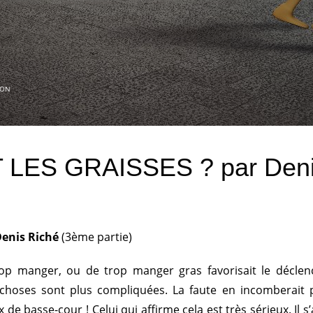
ION
LES GRAISSES ? par Deni
enis Riché
(3ème partie)
rop manger, ou de trop manger gras favorisait le décle
les choses sont plus compliquées. La faute en incomberait
basse-cour ! Celui qui affirme cela est très sérieux. Il s’a