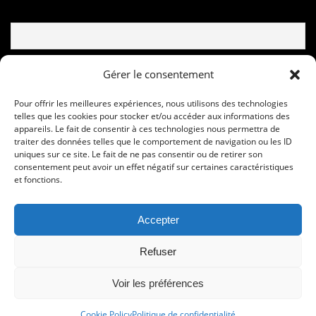
Email
Gérer le consentement
Pour offrir les meilleures expériences, nous utilisons des technologies
telles que les cookies pour stocker et/ou accéder aux informations des
appareils. Le fait de consentir à ces technologies nous permettra de
traiter des données telles que le comportement de navigation ou les ID
uniques sur ce site. Le fait de ne pas consentir ou de retirer son
consentement peut avoir un effet négatif sur certaines caractéristiques
et fonctions.
Accepter
© Copyright © 2020 - 2024 Les foulees de la soie
Refuser
Sport Development Performance Organisation 16, rue Jean Cocteau -
95350 Saint Brice Sous Forêt – FRANCE -
COOKIE POLICY
-
POLITIQUE
Voir les préférences
CONFIDENTIALITE
Cookie Policy
Politique de confidentialité