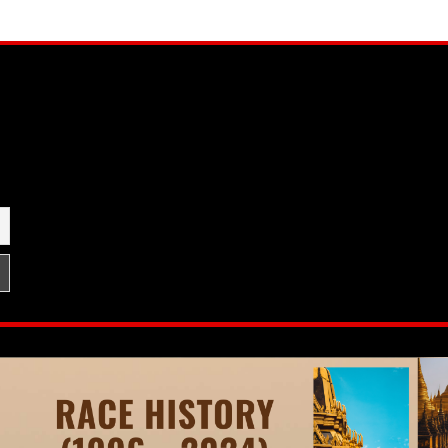
am
be