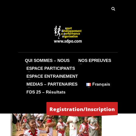
Jean-Claude
VENDREDI, 01 AOÛT 2014
/
PUBLISHED IN
QUI SOMMES – NOUS
NOS EPREUVES
IMG_9124
ESPACE PARTICIPANTS
ESPACE ENTRAINEMENT
MEDIAS – PARTENAIRES
Français
FDS 25 – Résultats
Registration/Inscription