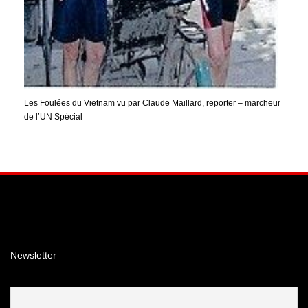
Les Foulées du Vietnam vu par Claude Maillard, reporter – marcheur
de l’UN Spécial
Facebook
Instagram
YouTube
Newsletter
Email