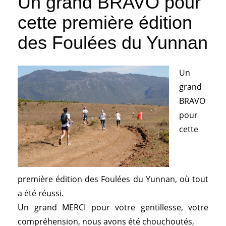
Un grand BRAVO pour
cette première édition
des Foulées du Yunnan
Un
grand
BRAVO
pour
cette
première édition des Foulées du Yunnan, où tout
a été réussi.
Un grand MERCI pour votre gentillesse, votre
compréhension, nous avons été chouchoutés,