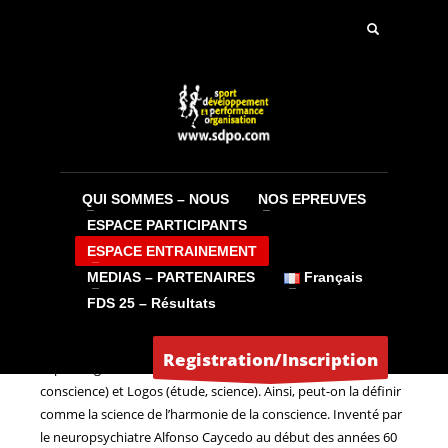
QUI SOMMES – NOUS
NOS EPREUVES
LA SOPHROLOGIE DANS L’ENTRAINEMENT par
ESPACE PARTICIPANTS
Olivier Bony
ESPACE ENTRAINEMENT
LUNDI, 16 MAI 2016
MEDIAS – PARTENAIRES
BY
JEAN-CLAUDE
Français
FDS 25 – Résultats
La sophrologie doit être vue comme un véritable outil de
changement et de développement personnel. Le mot
Registration/Inscription
sophrologie est issu du grec Sos (harmonie), Phren (esprit,
conscience) et Logos (étude, science). Ainsi, peut-on la définir
comme la science de l’harmonie de la conscience. Inventé par
le neuropsychiatre Alfonso Caycedo au début des années 60