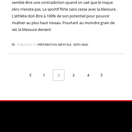
semble être une contradiction quand on sait que le risque
zéro n’existe pas. Le sportif flirte sans cesse avec la blessure.
L’athlète doit être à 100% de son potentiel pour pouvoir
rivaliser au plus haut niveau. Pourtant au moindre grain de
sel, la blessure devient
PUBLISHED IN
PRÉPARATION MENTALE
,
SDPO MAG
1
3
4
2
Facebook
Instagram
YouTube