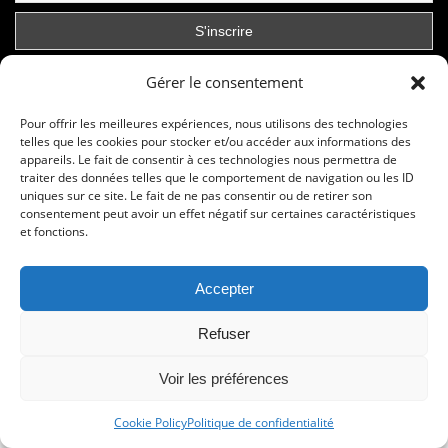
Gérer le consentement
Pour offrir les meilleures expériences, nous utilisons des technologies
telles que les cookies pour stocker et/ou accéder aux informations des
appareils. Le fait de consentir à ces technologies nous permettra de
traiter des données telles que le comportement de navigation ou les ID
uniques sur ce site. Le fait de ne pas consentir ou de retirer son
consentement peut avoir un effet négatif sur certaines caractéristiques
et fonctions.
© Copyright © 2020 - 2024 Les foulees de la soie
Accepter
Sport Development Performance Organisation 16, rue Jean Cocteau -
95350 Saint Brice Sous Forêt – FRANCE -
COOKIE POLICY
-
POLITIQUE
Refuser
CONFIDENTIALITE
Voir les préférences
Cookie Policy
Politique de confidentialité