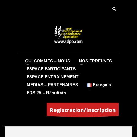
Coordonnées société :
Coordonnées hébergeur :
Coordonnés webmaster :
QUI SOMMES – NOUS
NOS EPREUVES
ESPACE PARTICIPANTS
ESPACE ENTRAINEMENT
MEDIAS – PARTENAIRES
Français
Facebook
Instagram
YouTube
FDS 25 – Résultats
Registration/Inscription
Newsletter
Email